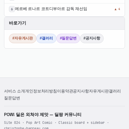
자유 부인 됨
에르베 르나르 코트디부아르 감독 재선임
▲ 4
바로가기
#자유게시판
#갤러리
#질문답변
#공지사항
서비스 소개
개인정보처리방침
이용약관
공지사항
자유게시판
갤러리
질문답변
POW! 딜은 외쳐야 제맛 — 딜팡 커뮤니티
Site 024 · Pop Art Comic · Classic board + sidebar ·
christophe-barreau.com