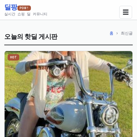
딜팡
POW!
☰
실시간 쇼핑 딜 커뮤니티
홈
›
최신글
오늘의 핫딜 게시판
HOT