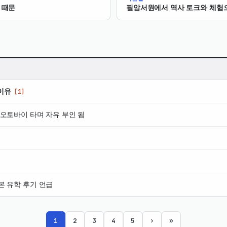
 때문
필암서원에서 역사 토크와 체험으
이유
[1]
오토바이 타며 자유 부인 됨
본 유학 후기 언급
1
2
3
4
5
›
»