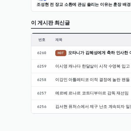
조성현 전 장교 소환에 관심 쏠리는 이유는 훈장 배경
이 게시판 최신글
번호
제목
자
6260
오타니가 김혜성에게 축하 인사한 
HOT
유
게
6259
이시영 캐나다 한달살이 시작 수영복 입고 
시
판
6258
이강인 아틀레티코 이적 결정에 놀란 팬들
최
신
6257
에르베 르나르 코트디부아르 감독 재선임
글
6256
김서현 퓨처스에서 제구 난조 계속되자 일