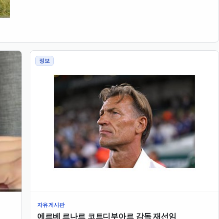
정보
자유게시판
에르베 르나르 코트디부아르 감독 재선임