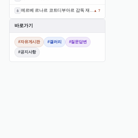
문제와 해결 과정
에르베 르나르 코트디부아르 감독 재선
▲ 7
임
바로가기
#자유게시판
#갤러리
#질문답변
#공지사항