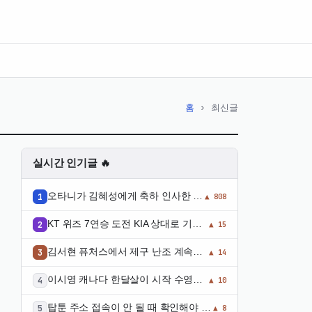
홈
›
최신글
실시간 인기글 🔥
오타니가 김혜성에게 축하 인사한 이
▲ 808
유
KT 위즈 7연승 도전 KIA 상대로 기대
▲ 15
감 높아져
김서현 퓨처스에서 제구 난조 계속되
▲ 14
자 일본 유학 후기 언급
이시영 캐나다 한달살이 시작 수영복
▲ 10
입고 오토바이 타며 자유 부인 됨
탑툰 주소 접속이 안 될 때 확인해야 할
▲ 8