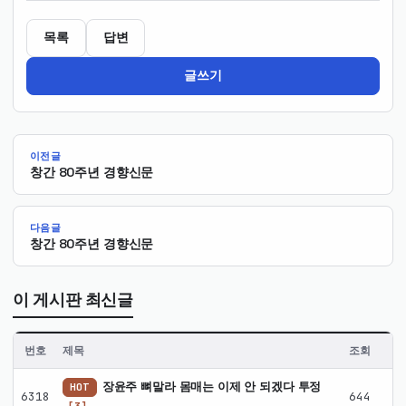
목록
답변
글쓰기
이전글
창간 80주년 경향신문
다음글
창간 80주년 경향신문
이 게시판 최신글
번호
제목
조회
자
장윤주 뼈말라 몸매는 이제 안 되겠다 투정
HOT
6318
644
유