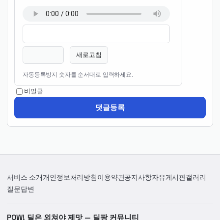
이름
비밀번호
필수
필수
새로고침
자동등록방지 숫자를 순서대로 입력하세요.
비밀글
댓글등록
서비스 소개
개인정보처리방침
이용약관
공지사항
자유게시판
갤러리
질문답변
POW! 딜은 외쳐야 제맛 — 딜팡 커뮤니티