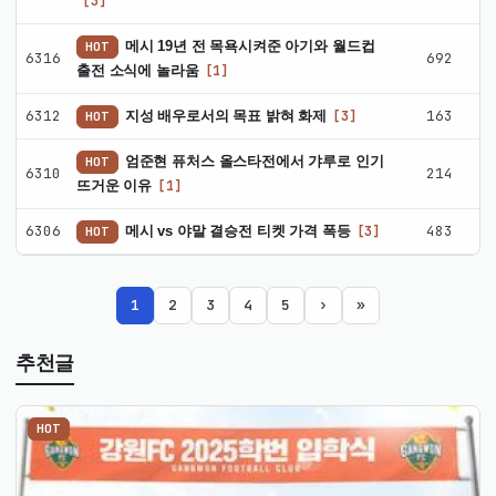
[3]
게
시
메시 19년 전 목욕시켜준 아기와 월드컵
HOT
6316
692
판
출전 소식에 놀라움
[1]
최
신
6312
163
지성 배우로서의 목표 밝혀 화제
[3]
HOT
글
엄준현 퓨처스 올스타전에서 갸루로 인기
HOT
6310
214
뜨거운 이유
[1]
6306
483
메시 vs 야말 결승전 티켓 가격 폭등
[3]
HOT
1
2
3
4
5
›
»
추천글
HOT