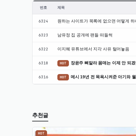
번호
제목
자
6324
원하는 사이트가 목록에 없으면 어떻게 하
유
게
6323
남유정 집 공개에 팬들 떠들썩
시
판
6322
이지혜 유튜브에서 지각 사유 털어놓음
최
신
6318
장윤주 뼈말라 몸매는 이제 안 되겠
HOT
글
6316
메시 19년 전 목욕시켜준 아기와 
HOT
추천글
HOT