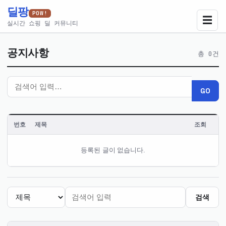
딜팡
POW!
☰
실시간 쇼핑 딜 커뮤니티
공지사항
총 0건
GO
번호
제목
조회
공
등록된 글이 없습니다.
지
사
항
목
록
검색
—
최