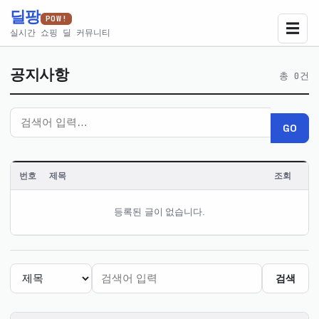
딜팡
POW!
☰
실시간 쇼핑 딜 커뮤니티
공지사항
총 0건
GO
번호
제목
조회
공
등록된 글이 없습니다.
지
사
항
목
록
검색
—
최